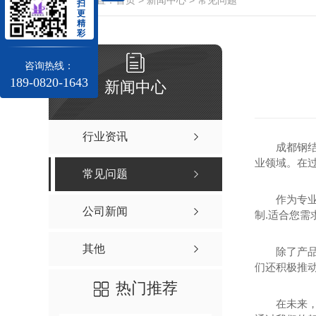
当前位置：
首页
>
新闻中心
>
常见问题
扫
更
精
彩
咨询热线：
189-0820-1643
新闻中心
行业资讯
成都钢
业领域。在
常见问题
作为专
公司新闻
制.适合您
其他
除了产
们还积极推
热门推荐
在未来