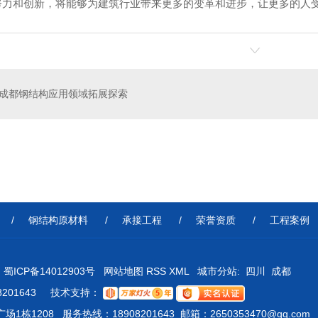
努力和创新，将能够为建筑行业带来更多的变革和进步，让更多的人
成都钢结构应用领域拓展探索
构工程
简阳军粮粮食调控应急储备库建设钢结构项目
钢结
/
钢结构原材料
/
承接工程
/
荣誉资质
/
工程案例
：
蜀ICP备14012903号
网站地图
RSS
XML
城市分站
:
四川
成都
8201643 技术支持：
208 服务热线：18908201643 邮箱：2650353470@qq.com